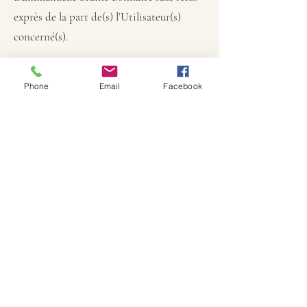
exprès de la part de(s) l’Utilisateur(s)
concerné(s).
Google Analytics
Phone
Email
Facebook
Ce site utilise les fonctions du service
d’analyse Web Google Analytics. Le
fournisseur est Google Inc, 1600
Amphitheater Parkway, Mountain View,
CA 94043, États-Unis.
Google Analytics utilise des « cookies ».
Ce sont des fichiers texte qui sont stockés
sur votre ordinateur et qui permettent
d’analyser votre façon d’utiliser le site. Les